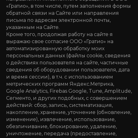
«Гратио», в том числе, путем заполнения формы
обратной связи на Сайте или направления
письма по адресам электронной почты,
Услуги
Кейсы
Клиенты
указанным на Сайте.
Gratio.tech
Gratio.team
Кроме того, продолжая работу на сайте я
выражаю свое согласие ООО «Гратио» на
8 8422 73 22 12
автоматизированную обработку моих
г. Ульяновск, ул. Докучаева, д 24/176,
персональных данных (файлы cookie, сведения
помещение 1
о действиях пользователя на сайте, частичные
сведения об оборудовании пользователя, дата
и время сессии), в т.ч. с использованием
метрических программ Яндекс.Метрика,
Google Analytics, Firebas Google, Tune, Amplitude,
Сегменто, и других подобных, с совершением
Политика конфиденциальности
действий: сбор, запись, систематизация,
накопление, хранение, уточнение (обновление,
Согласие на обработку данных
изменение), извлечение, использование,
© 2025 ООО «Гратио». Все права
обезличивание, блокирование, удаление,
защищены.
ИНН 7300022791
уничтожение, передача (предоставление,